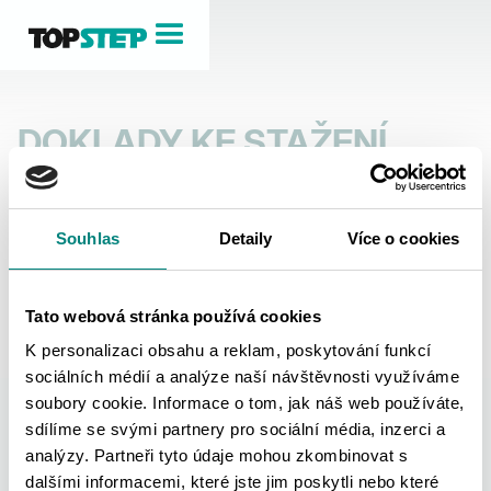
DOKLADY KE STAŽENÍ
SEZNAM PODKLADŮ
NÁZEV
STAŽENÍ
Souhlas
Detaily
Více o cookies
Zábradlí - komponenty
Tato webová stránka používá cookies
K personalizaci obsahu a reklam, poskytování funkcí
sociálních médií a analýze naší návštěvnosti využíváme
soubory cookie. Informace o tom, jak náš web používáte,
sdílíme se svými partnery pro sociální média, inzerci a
analýzy. Partneři tyto údaje mohou zkombinovat s
TOPSTEP – divize společnosti TOPWET s.r.o.
dalšími informacemi, které jste jim poskytli nebo které
Provozovna: K Mlýnům 80