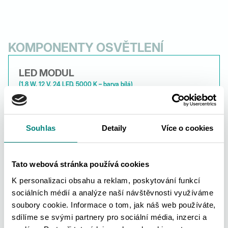
KOMPONENTY OSVĚTLENÍ
LED MODUL
(1,8 W, 12 V, 24 LED, 5000 K – barva bílá)
délka 250 mm
Souhlas
Detaily
Více o cookies
NAPÁJECÍ KABEL
(LED modul – trafo)
délka 1000 mm
Tato webová stránka používá cookies
K personalizaci obsahu a reklam, poskytování funkcí
sociálních médií a analýze naší návštěvnosti využíváme
soubory cookie. Informace o tom, jak náš web používáte,
NAPÁJECÍ KABEL
sdílíme se svými partnery pro sociální média, inzerci a
(LED pásek – trafo)