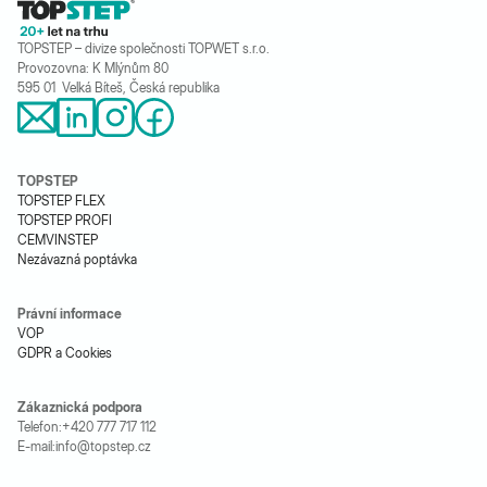
TOPSTEP – divize společnosti TOPWET s.r.o.
Provozovna: K Mlýnům 80
595 01 Velká Bíteš, Česká republika
TOPSTEP
TOPSTEP FLEX
TOPSTEP PROFI
CEMVINSTEP
Nezávazná poptávka
Právní informace
VOP
GDPR a Cookies
Zákaznická podpora
Telefon:
+420 777 717 112
E-mail:
info@topstep.cz