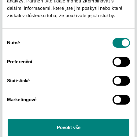
délka 1000 mm
analýzy. Partneři tyto údaje mohou zkombinovat s
dalšími informacemi, které jste jim poskytli nebo které
získali v důsledku toho, že používáte jejich služby.
NAPÁJECÍ KABEL
(LED modul – trafo)
Výběr
délka 4000 mm
Nutné
souhlasu
Preferenční
PROPOJOVACÍ KABEL
(mezi LED moduly)
Statistické
délka 300 mm
Marketingové
PROPOJOVACÍ KABEL
(mezi LED moduly)
délka 1500 mm
Povolit vše