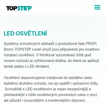
LED OSVĚTLENÍ
Systémy schodových obkladů z produktové řady PROFI
(krom TOPSTEP Level vinyl) jsou připravené pro snadnou
instalaci osvětlení. V hliníkové vyrovnávací liště pod
nosem schodu je vyfrézovaná drážka, do které se aplikují
tenké pásky s LED diodami.
Osvětlení doporučujeme instalovat do každého nebo
každého druhého schodu, lze jej opatřit i spínacími čidly.
Schodiště s LED osvětlením je nejen bezpečnější a
přehlednější v hůře osvětlených prostorách nebo v noci,
ale působí i luxusnějším a modernějším dojmem.